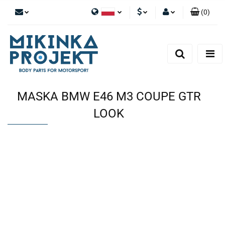
(
0
)
Polski
PLN
Zaloguj się
English
Zarejestruj się
EUR
Dodaj zgłoszenie
MASKA BMW E46 M3 COUPE GTR
LOOK