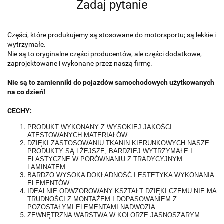
Zadaj pytanie
Części, które produkujemy są stosowane do motorsportu; są lekkie i
wytrzymałe.
Nie są to oryginalne części producentów, ale części dodatkowe,
zaprojektowane i wykonane przez naszą firmę.
Nie są to zamienniki do pojazdów samochodowych użytkowanych
na co dzień!
CECHY:
PRODUKT WYKONANY Z WYSOKIEJ JAKOŚCI
ATESTOWANYCH MATERIAŁÓW
DZIĘKI ZASTOSOWANIU TKANIN KIERUNKOWYCH NASZE
PRODUKTY SĄ LŻEJSZE, BARDZIEJ WYTRZYMAŁE I
ELASTYCZNE W PORÓWNANIU Z TRADYCYJNYM
LAMINATEM
BARDZO WYSOKA DOKŁADNOŚĆ I ESTETYKA WYKONANIA
ELEMENTÓW
IDEALNIE ODWZOROWANY KSZTAŁT DZIĘKI CZEMU NIE MA
TRUDNOŚCI Z MONTAŻEM I DOPASOWANIEM Z
POZOSTAŁYMI ELEMENTAMI NADWOZIA
ZEWNĘTRZNA WARSTWA W KOLORZE JASNOSZARYM