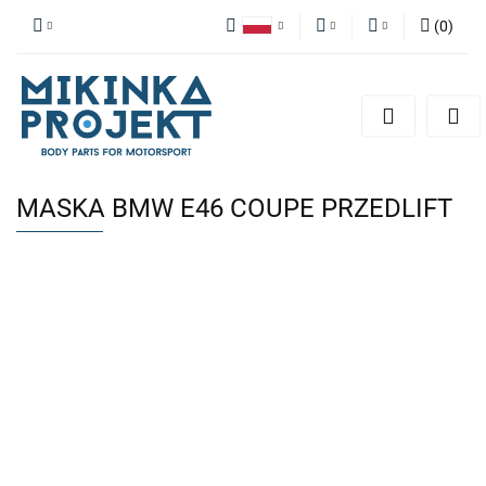
(
0
)
Polski
PLN
Zaloguj się
English
Zarejestruj się
EUR
Dodaj zgłoszenie
MASKA BMW E46 COUPE PRZEDLIFT