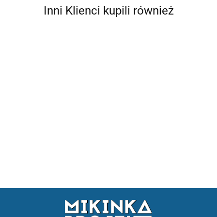
Inni Klienci kupili również
MASKA
MASKA
BMW
BMW
WLOTY
E46 M3
E46 M3
POWIETRZA
WLOTY
WLOT
WLOT
COUPE
NA MASKĘ
POWIETRZA
POWIETRZA
POWIETRZA
1262.05
1741.29
GTR
M3 BMW
NA MASKĘ
NA MASKĘ
NA MASKĘ
133.11
LOOK
E46 COUPE
UNIWERSALN
UNIWERSALNY
UNIWERSALNY
310.39
532.1
221.71
MAŁE
DUŻE
DUZY 3
MAŁY
CZESCIOWY