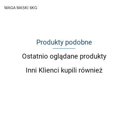
WAGA MASKI 6KG
Produkty podobne
Ostatnio oglądane produkty
Inni Klienci kupili również
MA
BM
WLOTY
CO
WLOT
WLOT
POWIETRZA
POWIETRZA
POWIETRZA
85
NA MASKĘ