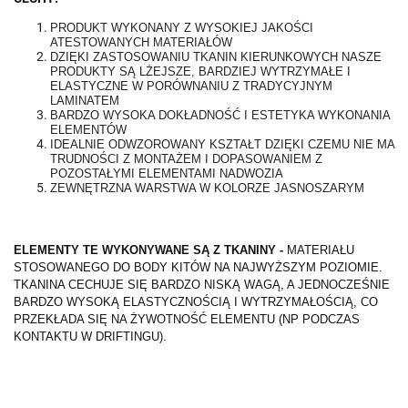
PRODUKT WYKONANY Z WYSOKIEJ JAKOŚCI
ATESTOWANYCH MATERIAŁÓW
DZIĘKI ZASTOSOWANIU TKANIN KIERUNKOWYCH NASZE
PRODUKTY SĄ LŻEJSZE, BARDZIEJ WYTRZYMAŁE I
ELASTYCZNE W PORÓWNANIU Z TRADYCYJNYM
LAMINATEM
BARDZO WYSOKA DOKŁADNOŚĆ I ESTETYKA WYKONANIA
ELEMENTÓW
IDEALNIE ODWZOROWANY KSZTAŁT DZIĘKI CZEMU NIE MA
TRUDNOŚCI Z MONTAŻEM I DOPASOWANIEM Z
POZOSTAŁYMI ELEMENTAMI NADWOZIA
ZEWNĘTRZNA WARSTWA W KOLORZE JASNOSZARYM
ELEMENTY TE WYKONYWANE SĄ Z TKANINY -
MATERIAŁU
STOSOWANEGO DO BODY KITÓW NA NAJWYŻSZYM POZIOMIE.
TKANINA CECHUJE SIĘ BARDZO NISKĄ WAGĄ, A JEDNOCZEŚNIE
BARDZO WYSOKĄ ELASTYCZNOŚCIĄ I WYTRZYMAŁOŚCIĄ, CO
PRZEKŁADA SIĘ NA ŻYWOTNOŚĆ ELEMENTU (NP PODCZAS
KONTAKTU W DRIFTINGU).