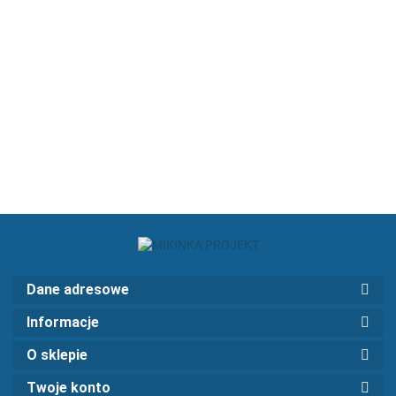
NA MASKĘ
NA MASKĘ
UNIWERSALNE
UNIWERSALNY
UNIWERSALNY
310.1
531.6
221.5
DUŻE
DUZY 3
MAŁY
MASKA Z WLOTEM
CZESCIOWY
POWIETRZA BMW E36
COMPACT/SEDAN/KOMBI
1103.98
Dane adresowe
Informacje
O sklepie
Twoje konto