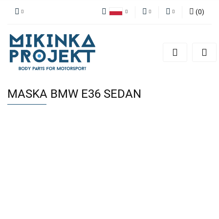
(
0
)
Polski
PLN
Zaloguj się
English
Zarejestruj się
EUR
Dodaj zgłoszenie
MASKA BMW E36 SEDAN