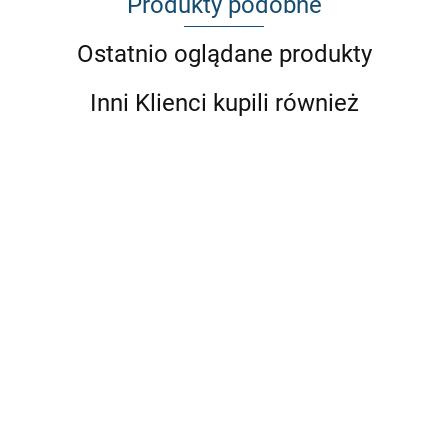
Produkty podobne
Ostatnio oglądane produkty
Inni Klienci kupili również
bmw
e82, e81,
e87
NAKŁADKI NA
NADKOLA
NADKOLA
NADKOLA
przednie
BŁOTNIKI
1225.79
POSZERZAJĄCE
POSZERZAJĄCE
POSZERZAJĄCE
błotniki
TYLNE (P+L)
UNIWERSALNE
UNIWERSALNE
UNIWERSALNE
xxl size
BMW E87
1376.32
10cm (4 SZT.)
5 cm small (4
6 cm medium (4
HATCHBACK
611.22
440.72
440.72
COUPE
SZT.)
SZT.)
WIDEBODY