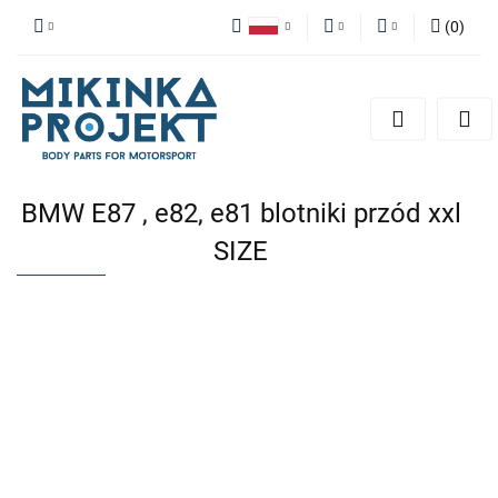
(
0
)
Polski
PLN
Zaloguj się
English
Zarejestruj się
EUR
Dodaj zgłoszenie
BMW E87 , e82, e81 blotniki przód xxl
SIZE