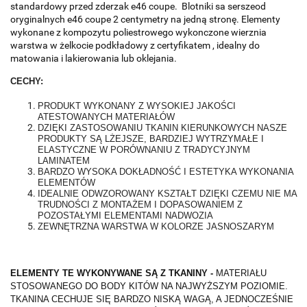
standardowy przed zderzak e46 coupe. Blotniki sa serszeod
oryginalnych e46 coupe 2 centymetry na jedną stronę. Elementy
wykonane z kompozytu poliestrowego wykonczone wierznia
warstwa w żelkocie podkładowy z certyfikatem , idealny do
matowania i lakierowania lub oklejania.
CECHY:
PRODUKT WYKONANY Z WYSOKIEJ JAKOŚCI
ATESTOWANYCH MATERIAŁÓW
DZIĘKI ZASTOSOWANIU TKANIN KIERUNKOWYCH NASZE
PRODUKTY SĄ LŻEJSZE, BARDZIEJ WYTRZYMAŁE I
ELASTYCZNE W PORÓWNANIU Z TRADYCYJNYM
LAMINATEM
BARDZO WYSOKA DOKŁADNOŚĆ I ESTETYKA WYKONANIA
ELEMENTÓW
IDEALNIE ODWZOROWANY KSZTAŁT DZIĘKI CZEMU NIE MA
TRUDNOŚCI Z MONTAŻEM I DOPASOWANIEM Z
POZOSTAŁYMI ELEMENTAMI NADWOZIA
ZEWNĘTRZNA WARSTWA W KOLORZE JASNOSZARYM
ELEMENTY TE WYKONYWANE SĄ Z TKANINY -
MATERIAŁU
STOSOWANEGO DO BODY KITÓW NA NAJWYŻSZYM POZIOMIE.
TKANINA CECHUJE SIĘ BARDZO NISKĄ WAGĄ, A JEDNOCZEŚNIE