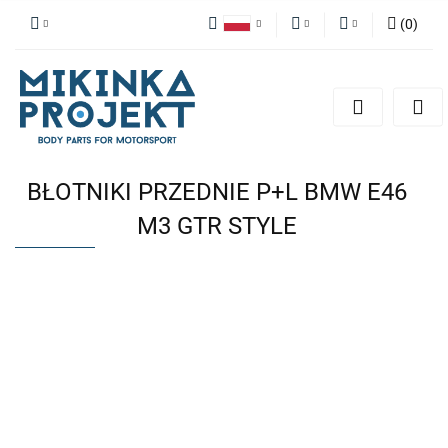
(
0
)
Polski
PLN
Zaloguj się
English
Zarejestruj się
EUR
Dodaj zgłoszenie
BŁOTNIKI PRZEDNIE P+L BMW E46
M3 GTR STYLE