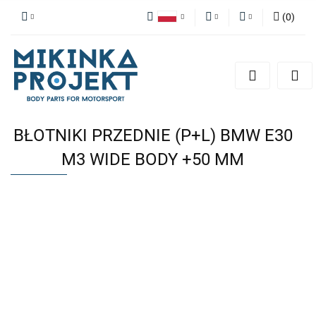
(
0
)
Polski
PLN
Zaloguj się
English
Zarejestruj się
EUR
Dodaj zgłoszenie
BŁOTNIKI PRZEDNIE (P+L) BMW E30
M3 WIDE BODY +50 MM