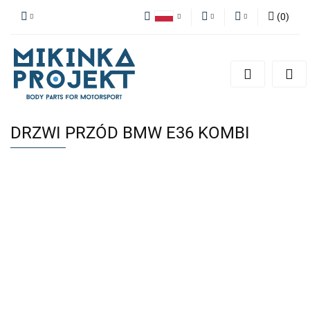
(
0
)
Polski
PLN
Zaloguj się
English
Zarejestruj się
EUR
Dodaj zgłoszenie
DRZWI PRZÓD BMW E36 KOMBI