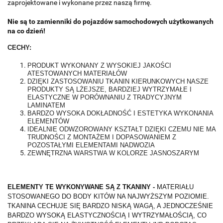
zaprojektowane i wykonane przez naszą firmę.
Nie są to zamienniki do pojazdów samochodowych użytkowanych
na co dzień!
CECHY:
PRODUKT WYKONANY Z WYSOKIEJ JAKOŚCI
ATESTOWANYCH MATERIAŁÓW
DZIĘKI ZASTOSOWANIU TKANIN KIERUNKOWYCH NASZE
PRODUKTY SĄ LŻEJSZE, BARDZIEJ WYTRZYMAŁE I
ELASTYCZNE W PORÓWNANIU Z TRADYCYJNYM
LAMINATEM
BARDZO WYSOKA DOKŁADNOŚĆ I ESTETYKA WYKONANIA
ELEMENTÓW
IDEALNIE ODWZOROWANY KSZTAŁT DZIĘKI CZEMU NIE MA
TRUDNOŚCI Z MONTAŻEM I DOPASOWANIEM Z
POZOSTAŁYMI ELEMENTAMI NADWOZIA
ZEWNĘTRZNA WARSTWA W KOLORZE JASNOSZARYM
ELEMENTY TE WYKONYWANE SĄ Z TKANINY -
MATERIAŁU
STOSOWANEGO DO BODY KITÓW NA NAJWYŻSZYM POZIOMIE.
TKANINA CECHUJE SIĘ BARDZO NISKĄ WAGĄ, A JEDNOCZEŚNIE
BARDZO WYSOKĄ ELASTYCZNOŚCIĄ I WYTRZYMAŁOŚCIĄ, CO