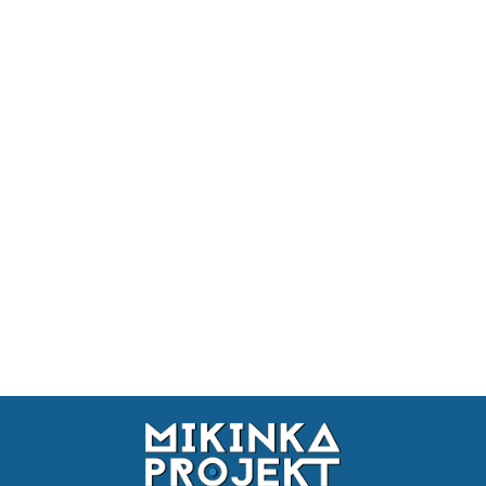
DRZWI
DRZWI
TYŁ BMW
PRZÓD
E36
BMW E36
SEDAN
SEDAN
1576.24
1576.24
LEKKIE DRZWI BMW
E36 COUPE DRIFT
LAMINAT MIKINKA
BOCZKI DRZWI (P+L) BMW
1724.01
E36 COUPE LAMINAT DRIFT
MOTORSPORT MIKINKA
435.28