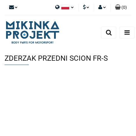
(
0
)
Polski
PLN
Zaloguj się
English
Zarejestruj się
EUR
Dodaj zgłoszenie
ZDERZAK PRZEDNI SCION FR-S