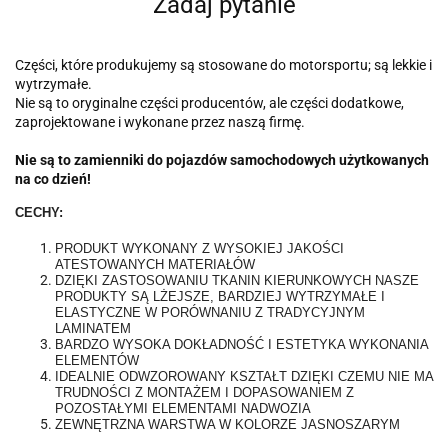
Zadaj pytanie
Części, które produkujemy są stosowane do motorsportu; są lekkie i
wytrzymałe.
Nie są to oryginalne części producentów, ale części dodatkowe,
zaprojektowane i wykonane przez naszą firmę.
Nie są to zamienniki do pojazdów samochodowych użytkowanych
na co dzień!
CECHY:
PRODUKT WYKONANY Z WYSOKIEJ JAKOŚCI
ATESTOWANYCH MATERIAŁÓW
DZIĘKI ZASTOSOWANIU TKANIN KIERUNKOWYCH NASZE
PRODUKTY SĄ LŻEJSZE, BARDZIEJ WYTRZYMAŁE I
ELASTYCZNE W PORÓWNANIU Z TRADYCYJNYM
LAMINATEM
BARDZO WYSOKA DOKŁADNOŚĆ I ESTETYKA WYKONANIA
ELEMENTÓW
IDEALNIE ODWZOROWANY KSZTAŁT DZIĘKI CZEMU NIE MA
TRUDNOŚCI Z MONTAŻEM I DOPASOWANIEM Z
POZOSTAŁYMI ELEMENTAMI NADWOZIA
ZEWNĘTRZNA WARSTWA W KOLORZE JASNOSZARYM