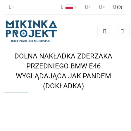
(
0
)
Polski
PLN
Zaloguj się
English
Zarejestruj się
EUR
Dodaj zgłoszenie
DOLNA NAKŁADKA ZDERZAKA
PRZEDNIEGO BMW E46
WYGLĄDAJĄCA JAK PANDEM
(DOKŁADKA)