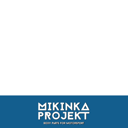
ZDERZAK
ZDERZAK
ZDERZAK
PRZEDNI
PRZEDNI
PRZEDNI
ZDERZAK
BMW E46
BMW E46
BMW E46
PRZEDNI
COUPE
M3
M3
BMW E46
705.36
666.66
666.66
GTR
REPLICA
REPLICA
COUPE KING
752.33
DRIFT XXL
BOCZNE NAKŁADKI
ZDERZAKA
PRZEDNIEGO BMW E46
WYGLĄDAJĄCE JAK
334.7
PANDEM SMALL