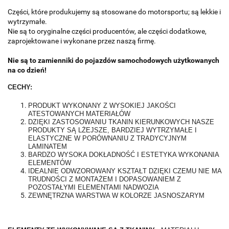
Części, które produkujemy są stosowane do motorsportu; są lekkie i
wytrzymałe.
Nie są to oryginalne części producentów, ale części dodatkowe,
zaprojektowane i wykonane przez naszą firmę.
Nie są to zamienniki do pojazdów samochodowych użytkowanych
na co dzień!
CECHY:
PRODUKT WYKONANY Z WYSOKIEJ JAKOŚCI
ATESTOWANYCH MATERIAŁÓW
DZIĘKI ZASTOSOWANIU TKANIN KIERUNKOWYCH NASZE
PRODUKTY SĄ LŻEJSZE, BARDZIEJ WYTRZYMAŁE I
ELASTYCZNE W PORÓWNANIU Z TRADYCYJNYM
LAMINATEM
BARDZO WYSOKA DOKŁADNOŚĆ I ESTETYKA WYKONANIA
ELEMENTÓW
IDEALNIE ODWZOROWANY KSZTAŁT DZIĘKI CZEMU NIE MA
TRUDNOŚCI Z MONTAŻEM I DOPASOWANIEM Z
POZOSTAŁYMI ELEMENTAMI NADWOZIA
ZEWNĘTRZNA WARSTWA W KOLORZE JASNOSZARYM