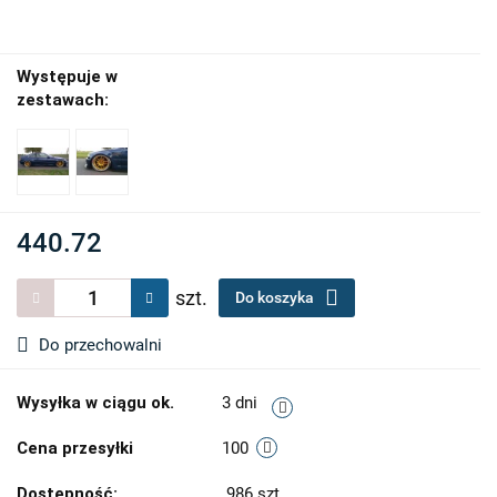
Występuje w
zestawach:
440.72
szt.
Do koszyka
Do przechowalni
Wysyłka w ciągu ok.
3 dni
Cena przesyłki
100
Dostępność:
986
szt.