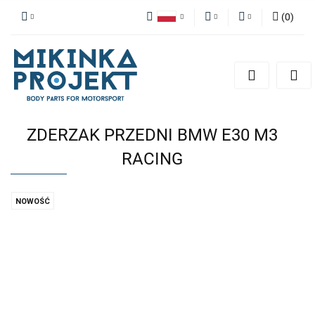
(
0
)
Polski
PLN
Zaloguj się
English
Zarejestruj się
EUR
Dodaj zgłoszenie
ZDERZAK PRZEDNI BMW E30 M3
RACING
NOWOŚĆ