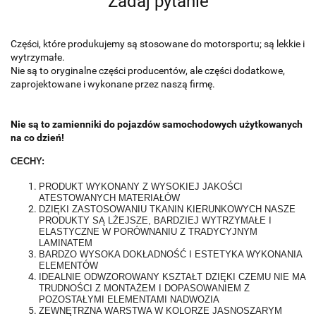
Zadaj pytanie
Części, które produkujemy są stosowane do motorsportu; są lekkie i
wytrzymałe.
Nie są to oryginalne części producentów, ale części dodatkowe,
zaprojektowane i wykonane przez naszą firmę.
Nie są to zamienniki do pojazdów samochodowych użytkowanych
na co dzień!
CECHY:
PRODUKT WYKONANY Z WYSOKIEJ JAKOŚCI
ATESTOWANYCH MATERIAŁÓW
DZIĘKI ZASTOSOWANIU TKANIN KIERUNKOWYCH NASZE
PRODUKTY SĄ LŻEJSZE, BARDZIEJ WYTRZYMAŁE I
ELASTYCZNE W PORÓWNANIU Z TRADYCYJNYM
LAMINATEM
BARDZO WYSOKA DOKŁADNOŚĆ I ESTETYKA WYKONANIA
ELEMENTÓW
IDEALNIE ODWZOROWANY KSZTAŁT DZIĘKI CZEMU NIE MA
TRUDNOŚCI Z MONTAŻEM I DOPASOWANIEM Z
POZOSTAŁYMI ELEMENTAMI NADWOZIA
ZEWNĘTRZNA WARSTWA W KOLORZE JASNOSZARYM