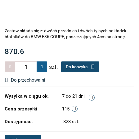
Zestaw składa się z: dwóch przednich i dwóch tylnych nakładek
błotników do BMW E36 COUPE, poszerzających 4cm na stronę.
870.6
szt.
Do koszyka
Do przechowalni
Wysyłka w ciągu ok.
7 do 21 dni
Cena przesyłki
115
Dostępność:
823
szt.