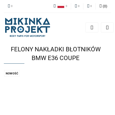
(
0
)
Polski
PLN
Zaloguj się
English
Zarejestruj się
EUR
Dodaj zgłoszenie
FELONY NAKŁADKI BŁOTNIKÓW
BMW E36 COUPE
NOWOŚĆ