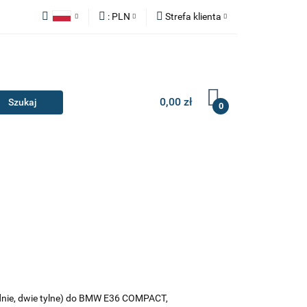
:
PLN
Strefa klienta
Y
ZAŚLEPKI
Polski
PLN
Zaloguj się
English
EUR
Zarejestruj się
Dodaj zgłoszenie
0,00 zł
0
IA I GADŻETY
ILERY
NAKŁADKI
KONSOLE
AKCESORIA I GADŻETY
dnie, dwie tylne) do BMW E36 COMPACT,