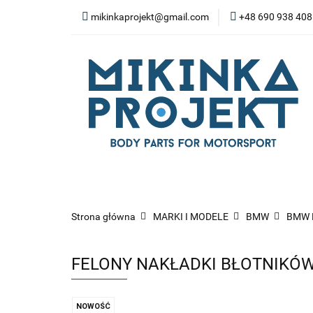
mikinkaprojekt@gmail.com
+48 690 938 408
BODY-KITY
ZD
SPOILERY
NA
WYPOSAŻENIE WN
BODY-KITY
ZDERZAKI
MASK
ZAWIESZENIE I SILNIK
WYP
Strona główna
MARKI I MODELE
BMW
BMW 
FELONY NAKŁADKI BŁOTNIKÓ
NOWOŚĆ