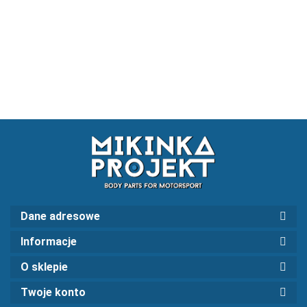
Camber plates
gwin
E28
drift
gwint
drift
552.21
404.
Dane adresowe
Informacje
O sklepie
Twoje konto