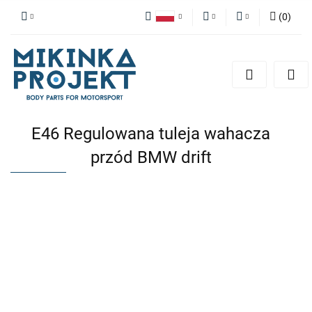
(
0
)
Polski
PLN
Zaloguj się
English
Zarejestruj się
EUR
Dodaj zgłoszenie
E46 Regulowana tuleja wahacza
przód BMW drift