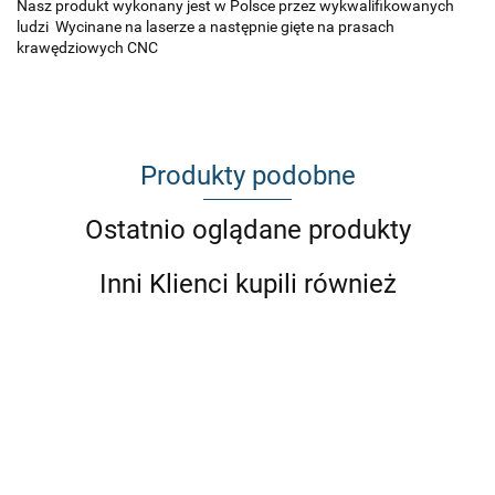
Nasz produkt wykonany jest w Polsce przez wykwalifikowanych
ludzi Wycinane na laserze a następnie gięte na prasach
krawędziowych CNC
Produkty podobne
Ostatnio oglądane produkty
Inni Klienci kupili również
BMW E3
BMW E36
E30 E36
E30
E46
Wzmocnienie
przód ki
Wzmocnienie
compact
Wzmocnienie
Wzmocnienie
mocowania
wzmocni
mocowania
Wzmocnienie
belki ławy
belki ławy
stabilizatora