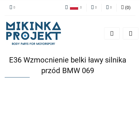
(
0
)
Polski
PLN
Zaloguj się
English
Zarejestruj się
EUR
Dodaj zgłoszenie
E36 Wzmocnienie belki ławy silnika
przód BMW 069