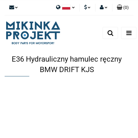
(
0
)
Polski
PLN
Zaloguj się
English
Zarejestruj się
EUR
Dodaj zgłoszenie
E36 Hydrauliczny hamulec ręczny
BMW DRIFT KJS