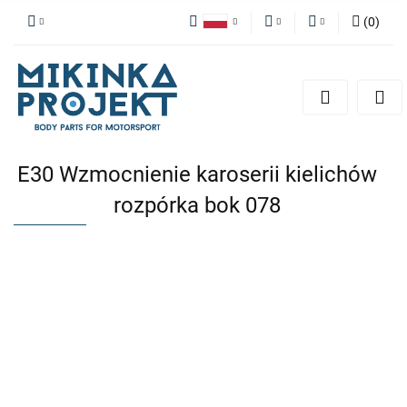
(
0
)
Polski
PLN
Zaloguj się
English
Zarejestruj się
EUR
Dodaj zgłoszenie
E30 Wzmocnienie karoserii kielichów
rozpórka bok 078