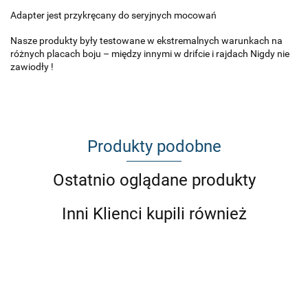
Adapter jest przykręcany do seryjnych mocowań
Nasze produkty były testowane w ekstremalnych warunkach na
różnych placach boju – między innymi w drifcie i rajdach Nigdy nie
zawiodły !
Produkty podobne
Ostatnio oglądane produkty
Inni Klienci kupili również
E30 E36
E46
Adapter
E36
E36
E46
E46