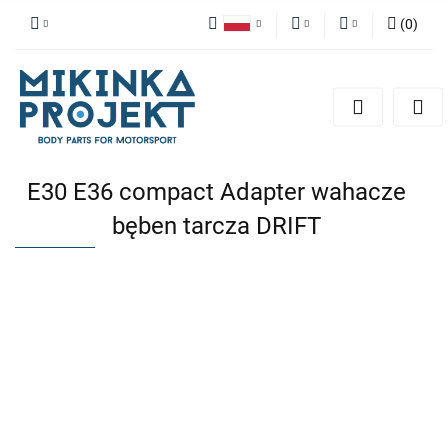
(
0
)
Polski
PLN
Zaloguj się
English
Zarejestruj się
EUR
Dodaj zgłoszenie
E30 E36 compact Adapter wahacze
bęben tarcza DRIFT