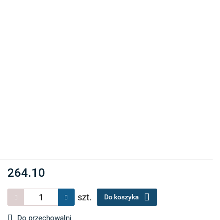
264.10
szt.
Do koszyka
Do przechowalni