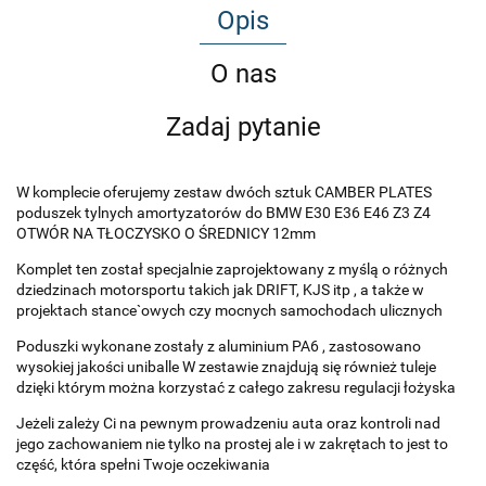
Opis
O nas
Zadaj pytanie
W komplecie oferujemy zestaw dwóch sztuk CAMBER PLATES
poduszek tylnych amortyzatorów do BMW E30 E36 E46 Z3 Z4
OTWÓR NA TŁOCZYSKO O ŚREDNICY 12mm
Komplet ten został specjalnie zaprojektowany z myślą o różnych
dziedzinach motorsportu takich jak DRIFT, KJS itp , a także w
projektach stance`owych czy mocnych samochodach ulicznych
Poduszki wykonane zostały z aluminium PA6 , zastosowano
wysokiej jakości uniballe W zestawie znajdują się również tuleje
dzięki którym można korzystać z całego zakresu regulacji łożyska
Jeżeli zależy Ci na pewnym prowadzeniu auta oraz kontroli nad
jego zachowaniem nie tylko na prostej ale i w zakrętach to jest to
część, która spełni Twoje oczekiwania