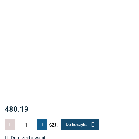
480.19
szt.
Do koszyka
Do przechowalni