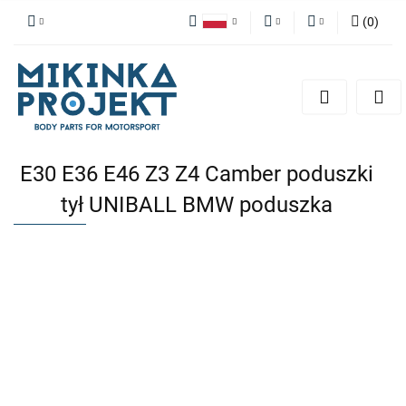
(
0
)
Polski
PLN
Zaloguj się
English
Zarejestruj się
EUR
Dodaj zgłoszenie
E30 E36 E46 Z3 Z4 Camber poduszki
tył UNIBALL BMW poduszka