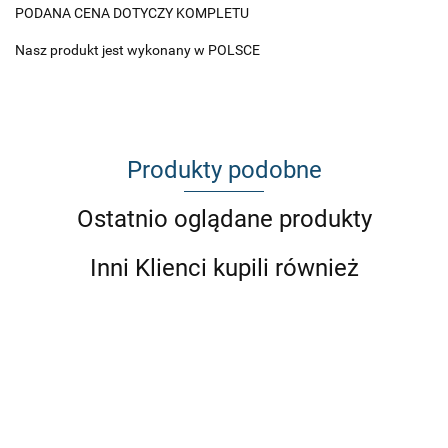
PODANA CENA DOTYCZY KOMPLETU
Nasz produkt jest wykonany w POLSCE
Produkty podobne
Ostatnio oglądane produkty
Inni Klienci kupili również
Camber
BMW
BMW E30
poduszka
E36 
BMW E36
Regulowane
Osłona
E21 E34
BMW E30
tył
Z3 Z
E46 Z4
wahacze
dyferencjału
E36
E21 E34 Z3
DOLNA
Camb
Regulowane
E36 E46 Z4