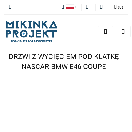
(
0
)
Polski
PLN
Zaloguj się
English
Zarejestruj się
EUR
Dodaj zgłoszenie
DRZWI Z WYCIĘCIEM POD KLATKĘ
NASCAR BMW E46 COUPE