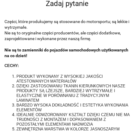
Zadaj pytanie
Części, które produkujemy są stosowane do motorsportu; są lekkie i
wytrzymałe.
Nie są to oryginalne części producentów, ale części dodatkowe,
zaprojektowane i wykonane przez naszą firmę.
Nie są to zamienniki do pojazdów samochodowych użytkowanych
na co dzień!
CECHY:
PRODUKT WYKONANY Z WYSOKIEJ JAKOŚCI
ATESTOWANYCH MATERIAŁÓW
DZIĘKI ZASTOSOWANIU TKANIN KIERUNKOWYCH NASZE
PRODUKTY SĄ LŻEJSZE, BARDZIEJ WYTRZYMAŁE I
ELASTYCZNE W PORÓWNANIU Z TRADYCYJNYM
LAMINATEM
BARDZO WYSOKA DOKŁADNOŚĆ I ESTETYKA WYKONANIA
ELEMENTÓW
IDEALNIE ODWZOROWANY KSZTAŁT DZIĘKI CZEMU NIE MA
TRUDNOŚCI Z MONTAŻEM I DOPASOWANIEM Z
POZOSTAŁYMI ELEMENTAMI NADWOZIA
ZEWNĘTRZNA WARSTWA W KOLORZE JASNOSZARYM