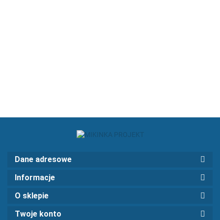
COUPE
BMW E46
DRZWI (P+L)
COUPE
E46
LEWE
1776.18
SEDAN
1776.18
BMW E46
979.34
1776.18
SEDAN
DRZWI Z
COMPACT
1776.18
WYCIĘCIEM POD
KLATKĘ NASCAR
BMW E46 COUPE
1998.76
Dane adresowe
Informacje
O sklepie
Twoje konto