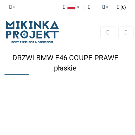
(
0
)
Polski
PLN
Zaloguj się
English
Zarejestruj się
EUR
Dodaj zgłoszenie
DRZWI BMW E46 COUPE PRAWE
płaskie