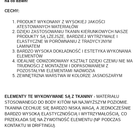
na co dzień!
CECHY:
PRODUKT WYKONANY Z WYSOKIEJ JAKOŚCI
ATESTOWANYCH MATERIAŁÓW
DZIĘKI ZASTOSOWANIU TKANIN KIERUNKOWYCH NASZE
PRODUKTY SĄ LŻEJSZE, BARDZIEJ WYTRZYMAŁE I
ELASTYCZNE W PORÓWNANIU Z TRADYCYJNYM
LAMINATEM
BARDZO WYSOKA DOKŁADNOŚĆ I ESTETYKA WYKONANIA
ELEMENTÓW
IDEALNIE ODWZOROWANY KSZTAŁT DZIĘKI CZEMU NIE MA
TRUDNOŚCI Z MONTAŻEM I DOPASOWANIEM Z
POZOSTAŁYMI ELEMENTAMI NADWOZIA
ZEWNĘTRZNA WARSTWA W KOLORZE JASNOSZARYM
ELEMENTY TE WYKONYWANE SĄ Z TKANINY -
MATERIAŁU
STOSOWANEGO DO BODY KITÓW NA NAJWYŻSZYM POZIOMIE.
TKANINA CECHUJE SIĘ BARDZO NISKĄ WAGĄ, A JEDNOCZEŚNIE
BARDZO WYSOKĄ ELASTYCZNOŚCIĄ I WYTRZYMAŁOŚCIĄ, CO
PRZEKŁADA SIĘ NA ŻYWOTNOŚĆ ELEMENTU (NP PODCZAS
KONTAKTU W DRIFTINGU).