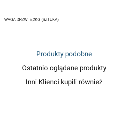
WAGA DRZWI 5,2KG (SZTUKA)
Produkty podobne
Ostatnio oglądane produkty
Inni Klienci kupili również
DRZWI
DRZWI
DRZWI
DRZWI
BMW
TYŁ
BMW E46
PRZÓD
LEKKIE
E46
BMW