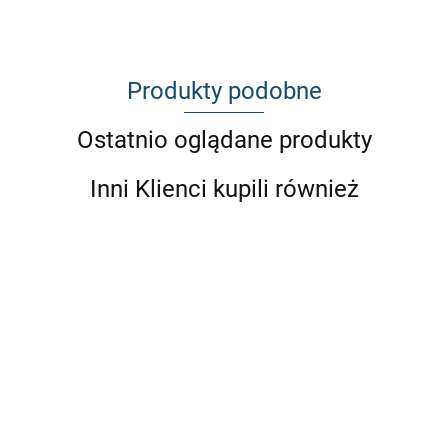
Produkty podobne
Ostatnio oglądane produkty
Inni Klienci kupili również
KONSOLA
KONSOLA
KONSOLA
KONSOLA
KONSOLA
KONSOLA
KONSOLA
NISSAN
SCION
SUBARU
BMW E30
BMW E36
BMW E36
BMW E46
S15
FR-S
BRZ
COUPE
COUPE
KOMBI
COUPE
710.23
606.05
606.05
606.05
606.05
606.05
640.6