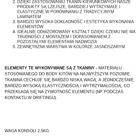
DZIĘKI ZASTOSOWANIU TKANIN KIERUNKOWYCH NASZE
PRODUKTY SĄ LŻEJSZE, BARDZIEJ WYTRZYMAŁE I
ELASTYCZNE W PORÓWNANIU Z TRADYCYJNYM
LAMINATEM
BARDZO WYSOKA DOKŁADNOŚĆ I ESTETYKA WYKONANIA
ELEMENTÓW
IDEALNIE ODWZOROWANY KSZTAŁT DZIĘKI CZEMU NIE MA
TRUDNOŚCI Z MONTAŻEM I DOPASOWANIEM Z
POZOSTAŁYMI ELEMENTAMI NADWOZIA
ZEWNĘTRZNA WARSTWA W KOLORZE JASNOSZARYM
ELEMENTY TE WYKONYWANE SĄ Z TKANINY -
MATERIAŁU
STOSOWANEGO DO BODY KITÓW NA NAJWYŻSZYM POZIOMIE.
TKANINA CECHUJE SIĘ BARDZO NISKĄ WAGĄ, A JEDNOCZEŚNIE
BARDZO WYSOKĄ ELASTYCZNOŚCIĄ I WYTRZYMAŁOŚCIĄ, CO
PRZEKŁADA SIĘ NA ŻYWOTNOŚĆ ELEMENTU (NP PODCZAS
KONTAKTU W DRIFTINGU).
WAGA KONSOLI 2,5KG