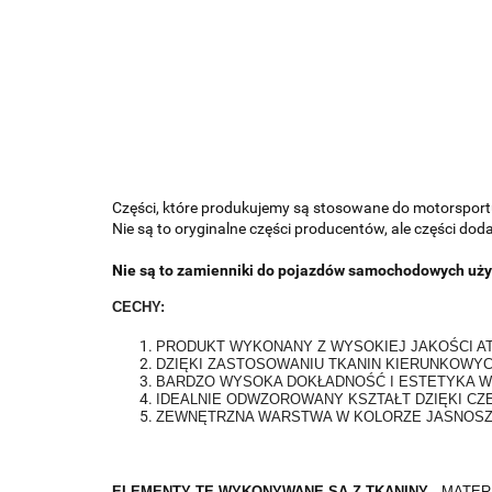
Części, które produkujemy są stosowane do motorsportu;
Nie są to oryginalne części producentów, ale części do
Nie są to zamienniki do pojazdów samochodowych uży
CECHY:
PRODUKT WYKONANY Z WYSOKIEJ JAKOŚCI 
DZIĘKI ZASTOSOWANIU TKANIN KIERUNKOWYC
BARDZO WYSOKA DOKŁADNOŚĆ I ESTETYKA 
IDEALNIE ODWZOROWANY KSZTAŁT DZIĘKI CZ
ZEWNĘTRZNA WARSTWA W KOLORZE JASNOS
ELEMENTY TE WYKONYWANE SĄ Z TKANINY -
MATER