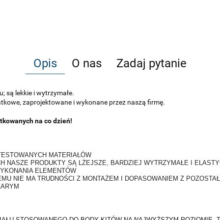
Opis
O nas
Zadaj pytanie
 są lekkie i wytrzymałe.
datkowe, zaprojektowane i wykonane przez naszą firmę.
tkowanych na co dzień!
ATESTOWANYCH MATERIAŁÓW
H NASZE PRODUKTY SĄ LŻEJSZE, BARDZIEJ WYTRZYMAŁE I ELAS
WYKONANIA ELEMENTÓW
EMU NIE MA TRUDNOŚCI Z MONTAŻEM I DOPASOWANIEM Z POZOSTA
ZARYM
IAŁU STOSOWANEGO DO BODY KITÓW NA NAJWYŻSZYM POZIOMIE. TK