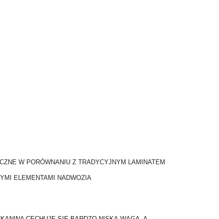
TYCZNE W PORÓWNANIU Z TRADYCYJNYM LAMINATEM
ŁYMI ELEMENTAMI NADWOZIA
ANINA CECHUJE SIĘ BARDZO NISKĄ WAGĄ, A