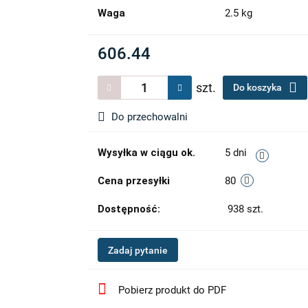
Waga
2.5 kg
606.44
szt.
Do koszyka
Do przechowalni
Wysyłka w ciągu ok.
5 dni
Cena przesyłki
80
Dostępność:
938
szt.
Zadaj pytanie
Pobierz produkt do PDF