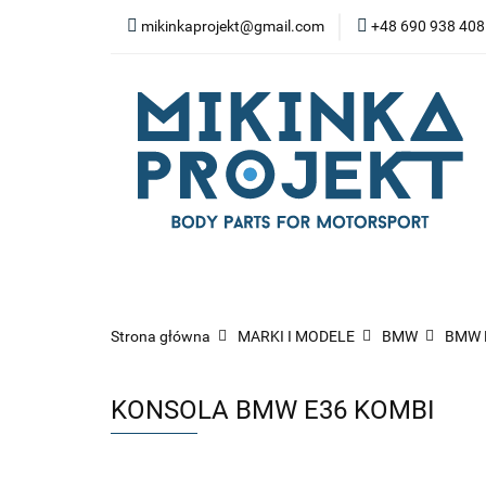
mikinkaprojekt@gmail.com
+48 690 938 408
BODY-KITY
ZD
SPOILERY
NA
WYPOSAŻENIE WN
BODY-KITY
ZDERZAKI
MASK
ZAWIESZENIE I SILNIK
WYP
Strona główna
MARKI I MODELE
BMW
BMW 
KONSOLA BMW E36 KOMBI