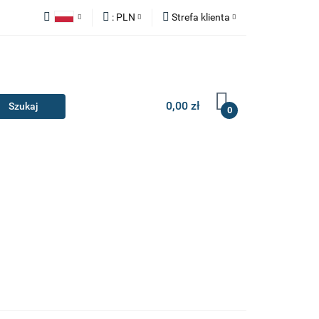
:
PLN
Strefa klienta
Y
ZAŚLEPKI
Polski
PLN
Zaloguj się
English
EUR
Zarejestruj się
Dodaj zgłoszenie
0,00 zł
0
IA I GADŻETY
ILERY
NAKŁADKI
KONSOLE
AKCESORIA I GADŻETY