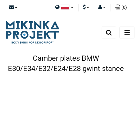
(
0
)
Polski
PLN
Zaloguj się
English
Zarejestruj się
EUR
Dodaj zgłoszenie
Camber plates BMW
E30/E34/E32/E24/E28 gwint stance