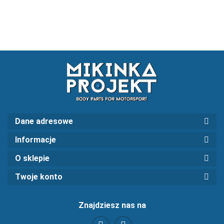
BMW
negatyw
kąta 0`
kąta 0
poduszka
DRIFT nr
FREZOWANA
023
BMW DRIFT
Dane adresowe
Informacje
O sklepie
Twoje konto
Znajdziesz nas na