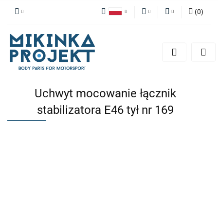
(
0
)
Polski
PLN
Zaloguj się
English
Zarejestruj się
EUR
Dodaj zgłoszenie
Uchwyt mocowanie łącznik
stabilizatora E46 tył nr 169