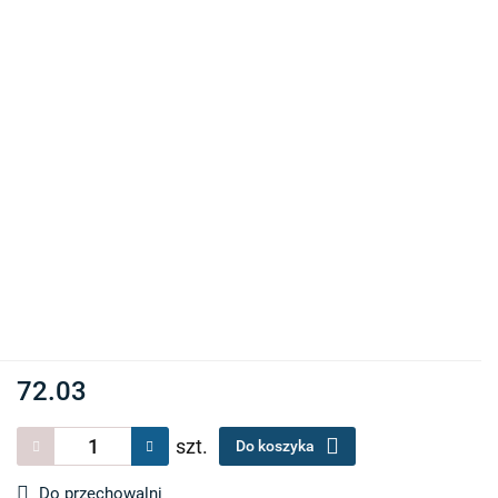
72.03
szt.
Do koszyka
Do przechowalni