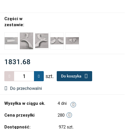
Części w
zestawie:
1831.68
szt.
Do koszyka
Do przechowalni
Wysyłka w ciągu ok.
4 dni
Cena przesyłki
280
Dostępność:
972
szt.