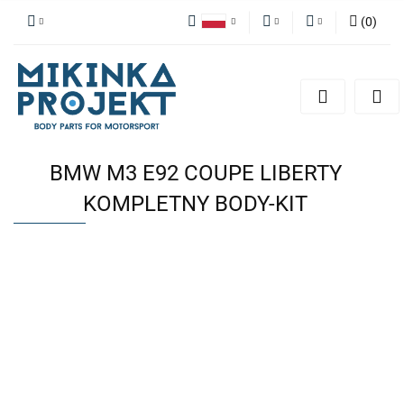
(
0
)
Polski
PLN
Zaloguj się
English
Zarejestruj się
EUR
Dodaj zgłoszenie
BMW M3 E92 COUPE LIBERTY
KOMPLETNY BODY-KIT