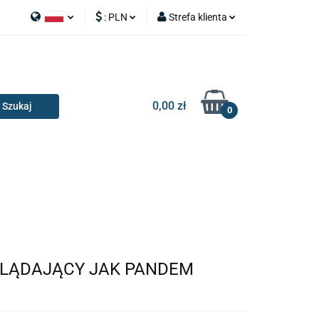
:
PLN
Strefa klienta
APY
Polski
PLN
Zaloguj się
I SILNIK
English
EUR
Zarejestruj się
Dodaj zgłoszenie
0,00 zł
0
RIA I GADŻETY
OILERY
NAKŁADKI
KONSOLE
AKCESORIA I GADŻETY
YGLĄDAJĄCY JAK PANDEM