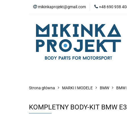
mikinkaprojekt@gmail.com
+48 690 938 40
BODY-KITY
Z
ZAŚLEPKI
SP
WYPOSAŻENIE WN
BODY-KITY
ZDERZAKI
MASKI
ZAWIESZENIE I SILNIK
WYPO
Strona główna
MARKI I MODELE
BMW
BMW 
KOMPLETNY BODY-KIT BMW E3