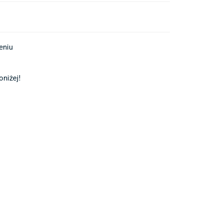
iu 

niżej!