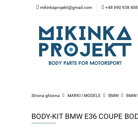
mikinkaprojekt@gmail.com
+48 690 938 408
BODY-KITY
ZD
SPOILERY
NA
WYPOSAŻENIE WN
BODY-KITY
ZDERZAKI
MASK
ZAWIESZENIE I SILNIK
WYP
Strona główna
MARKI I MODELE
BMW
BMW 
BODY-KIT BMW E36 COUPE BO