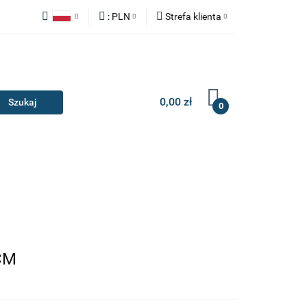
:
PLN
Strefa klienta
Y
ZAŚLEPKI
Polski
PLN
Zaloguj się
English
EUR
Zarejestruj się
Dodaj zgłoszenie
0,00 zł
0
IA I GADŻETY
ILERY
NAKŁADKI
KONSOLE
AKCESORIA I GADŻETY
CM