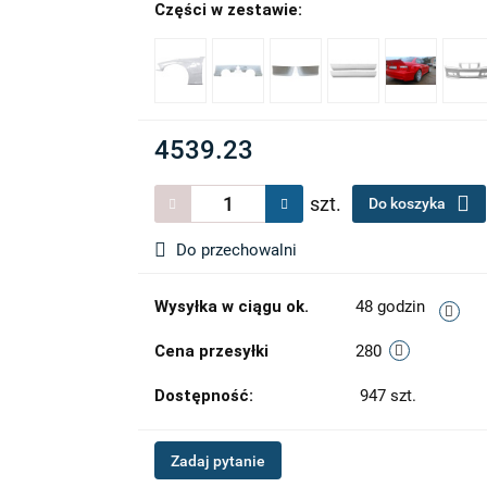
Części w zestawie:
4539.23
szt.
Do koszyka
Do przechowalni
Wysyłka w ciągu ok.
48 godzin
Cena przesyłki
280
Dostępność:
947
szt.
Zadaj pytanie