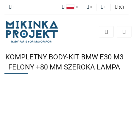
(
0
)
Polski
PLN
Zaloguj się
English
Zarejestruj się
EUR
Dodaj zgłoszenie
KOMPLETNY BODY-KIT BMW E30 M3
FELONY +80 MM SZEROKA LAMPA