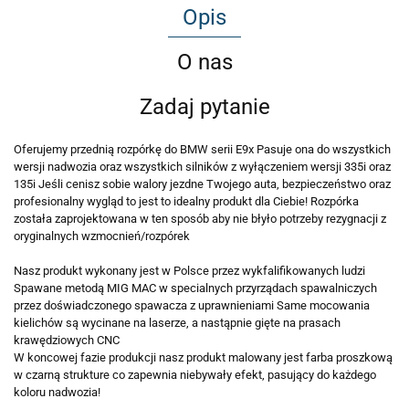
Opis
O nas
Zadaj pytanie
Oferujemy przednią rozpórkę do BMW serii E9x Pasuje ona do wszystkich
wersji nadwozia oraz wszystkich silników z wyłączeniem wersji 335i oraz
135i Jeśli cenisz sobie walory jezdne Twojego auta, bezpieczeństwo oraz
profesionalny wygląd to jest to idealny produkt dla Ciebie! Rozpórka
została zaprojektowana w ten sposób aby nie błyło potrzeby rezygnacji z
oryginalnych wzmocnień/rozpórek
Nasz produkt wykonany jest w Polsce przez wykfalifikowanych ludzi
Spawane metodą MIG MAC w specialnych przyrządach spawalniczych
przez doświadczonego spawacza z uprawnieniami Same mocowania
kielichów są wycinane na laserze, a nastąpnie gięte na prasach
krawędziowych CNC
W koncowej fazie produkcji nasz produkt malowany jest farba proszkową
w czarną strukture co zapewnia niebywały efekt, pasujący do każdego
koloru nadwozia!