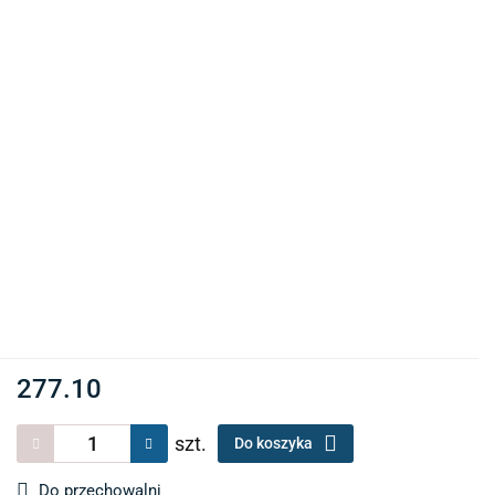
277.10
szt.
Do koszyka
Do przechowalni