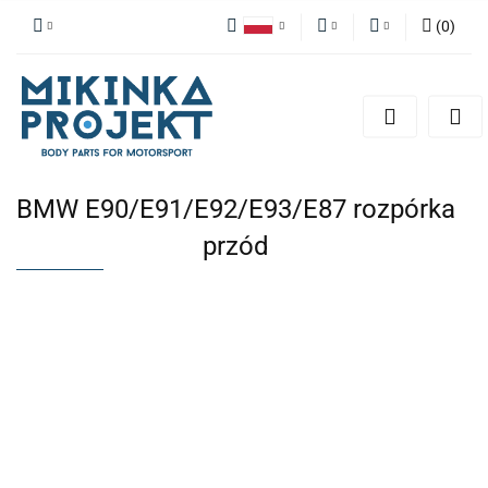
(
0
)
Polski
PLN
Zaloguj się
English
Zarejestruj się
EUR
Dodaj zgłoszenie
BMW E90/E91/E92/E93/E87 rozpórka
przód