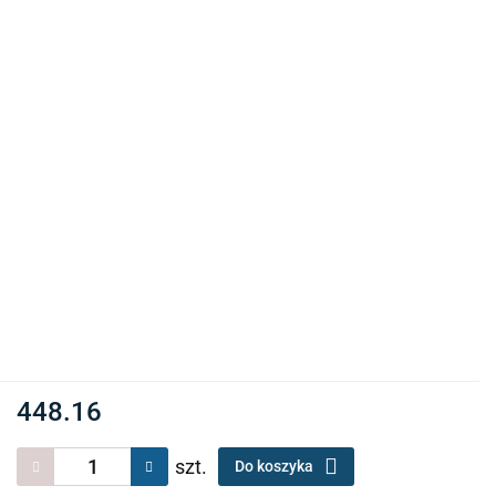
448.16
szt.
Do koszyka