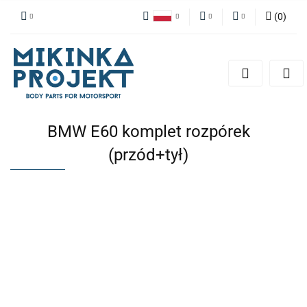
(
0
)
Polski
PLN
Zaloguj się
English
Zarejestruj się
EUR
Dodaj zgłoszenie
BMW E60 komplet rozpórek
(przód+tył)