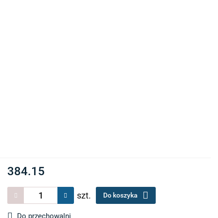
384.15
szt.
Do koszyka
Do przechowalni