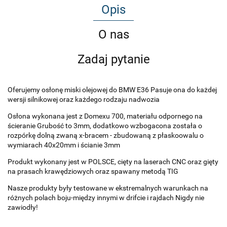
Opis
O nas
Zadaj pytanie
Oferujemy osłonę miski olejowej do BMW E36 Pasuje ona do każdej
wersji silnikowej oraz każdego rodzaju nadwozia
Osłona wykonana jest z Domexu 700, materiału odpornego na
ścieranie Grubość to 3mm, dodatkowo wzbogacona została o
rozpórkę dolną zwaną x-bracem - zbudowaną z płaskoowalu o
wymiarach 40x20mm i ścianie 3mm
Produkt wykonany jest w POLSCE, cięty na laserach CNC oraz gięty
na prasach krawędziowych oraz spawany metodą TIG
Nasze produkty były testowane w ekstremalnych warunkach na
różnych polach boju-między innymi w drifcie i rajdach Nigdy nie
zawiodły!