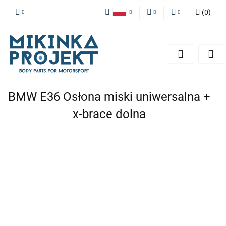
(
0
)
Polski
PLN
Zaloguj się
English
Zarejestruj się
EUR
Dodaj zgłoszenie
BMW E36 Osłona miski uniwersalna +
x-brace dolna