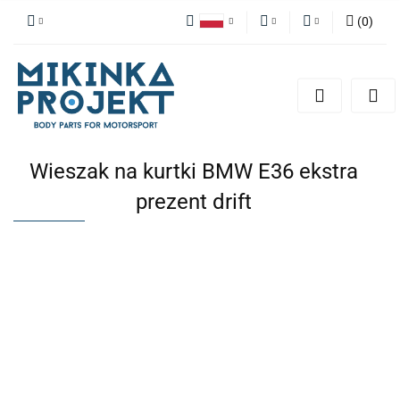
(
0
)
Polski
PLN
Zaloguj się
English
Zarejestruj się
EUR
Dodaj zgłoszenie
Wieszak na kurtki BMW E36 ekstra
prezent drift