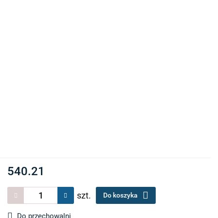
540.21
szt.
Do koszyka
Do przechowalni