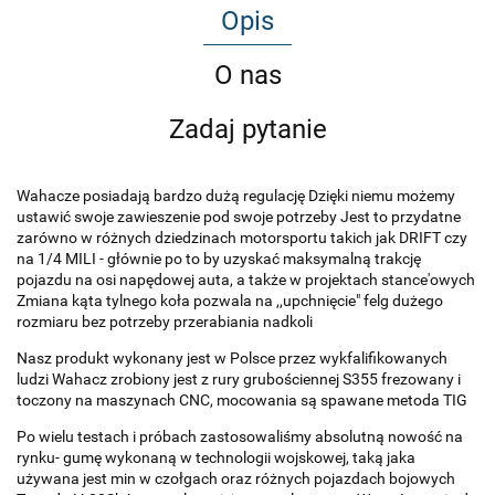
Opis
O nas
Zadaj pytanie
Wahacze posiadają bardzo dużą regulację Dzięki niemu możemy
ustawić swoje zawieszenie pod swoje potrzeby Jest to przydatne
zarówno w różnych dziedzinach motorsportu takich jak DRIFT czy
na 1/4 MILI - głównie po to by uzyskać maksymalną trakcję
pojazdu na osi napędowej auta, a także w projektach stance'owych
Zmiana kąta tylnego koła pozwala na ,,upchnięcie" felg dużego
rozmiaru bez potrzeby przerabiania nadkoli
Nasz produkt wykonany jest w Polsce przez wykfalifikowanych
ludzi Wahacz zrobiony jest z rury grubościennej S355 frezowany i
toczony na maszynach CNC, mocowania są spawane metoda TIG
Po wielu testach i próbach zastosowaliśmy absolutną nowość na
rynku- gumę wykonaną w technologii wojskowej, taką jaka
używana jest min w czołgach oraz różnych pojazdach bojowych