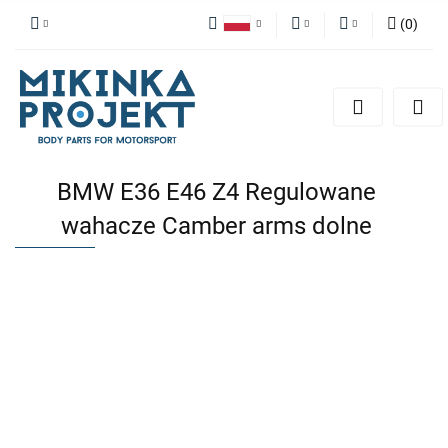
(
0
)
Polski
PLN
Zaloguj się
English
Zarejestruj się
EUR
Dodaj zgłoszenie
BMW E36 E46 Z4 Regulowane
wahacze Camber arms dolne