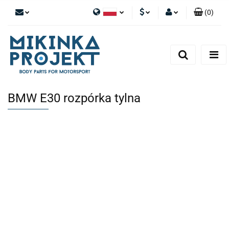
(
0
)
Polski
PLN
Zaloguj się
English
Zarejestruj się
EUR
Dodaj zgłoszenie
BMW E30 rozpórka tylna