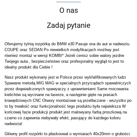
O nas
Zadaj pytanie
Oferujemy tylnią rozpórkę do BMW e30 Pasuje ona do aut w nadwoziu
COUPE oraz SEDAN Po niewielkich modyfikacjach możliwy jest
również montaż w wersji KOMBI* Jeżeli cenisz sobie walory jezdne
Twojego auta , bezpieczeństwo oraz profesjonalny wygląd to jest to
idealny produkt dla Ciebie !
Nasz produkt wykonany jest w Polsce przez wykfalifikowanych ludzi
Spawane metodą MIG MAG w specialnych przyrządach spawalniczych
przez doąwiadczonych spawyaczy z uprawnieniami Same mocowania
kielichów są wycinane na laserze, a następnie gięte na prasach
krawędziowych CNC Otwory montażowe są przetłaczane - wszystko po
to by trwałość oraz funkcjonalność tego produktu była najwieksza W
końcowej fazie produkcji produkt jest malowyany farbą proszkową na
czarno co zapewnia niebywały efekt, pasujący do każdego koloru
nadwozia!
Główny profil rozpórki to płaskoowal o wymiarach 40x20mm o grubości