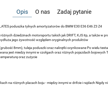
Opis
O nas
Zadaj pytanie
LATES poduszka tylnych amortyzatorów do BMW E30 E36 E46 Z3 Z4
o różnych dziedzinach motorsportu takich jak DRIFT, KJS itp, a także 
e wydłuża jego żywotność względem oryginalnych produktów
grubość 8mm), tuleja poduszki oraz nakrętki ocynkowane Po wielu test
ywana jest miedzy innymi w czołgach oraz różnych pojazdach bojowych 
temperaturę oraz zużycie
h na różnych placach boju - między innymi w drifcie i rajdach Nigdy ni