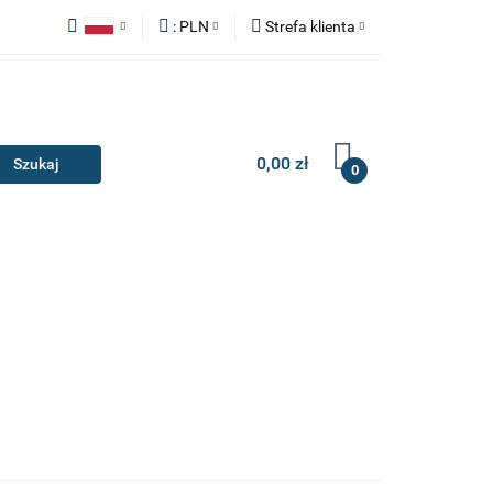
:
PLN
Strefa klienta
Y
ZAŚLEPKI
Polski
PLN
Zaloguj się
English
EUR
Zarejestruj się
Dodaj zgłoszenie
0,00 zł
0
IA I GADŻETY
ILERY
NAKŁADKI
KONSOLE
AKCESORIA I GADŻETY