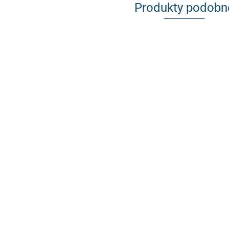
Produkty podobn
Łącznik
Łącznik
stabilizatora
stabilizatora
Wahacz wzd
Mocowanie
tył E30 E36 Z3
tył BMW E46
BMW E90 E9
wahacza BMW E36
poliuretan
Z4 poliuretan
264.10
E82 E84 E87
264.10
E46 zbieżność
0164
geometria 141
264.10
250.09