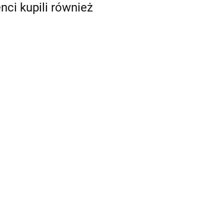
enci kupili również
BMW E36 E46 Z4
Regulowane
wahacze Camber
1 E34 E36
arms dolne
540.21
 E32
BMW E30 E21 E34 Z3 E36
ieżności
COMPACT Regulacja
T nr 023
zbieżności kąta 0
FREZOWANA BMW DRIFT
300.12