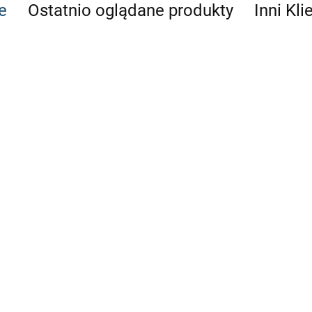
e
Ostatnio oglądane produkty
Inni Kli
łużny
1 E92
 E93
BMW E30 E2
compact Z3
Wzmocnienie mocowania
Wzmocnienie mocowania
Regulacja zb
dyferencjału BMW E36
dyferencjału BMW E36 DRIFT
kąta 0` DRIF
DRIFT KJS dyfer most
276.11
KJS dyfer most dyferencjał
dyferencjał TYP 188
TYP 168 110
160.00
144.06