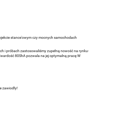
w projekcie stance'owym czy mocnych samochodach
ach i próbach zastosowaliśmy zupełną nowość na rynku-
Twardość 80ShA pozwala na jej optymalną pracę W
e zawiodły!