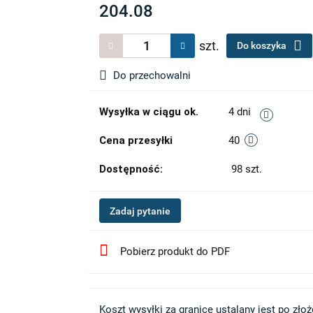
204.08
szt.
Do koszyka
Do przechowalni
Wysyłka w ciągu ok.
4 dni
Cena przesyłki
40
Dostępność:
98
szt.
Zadaj pytanie
Pobierz produkt do PDF
Koszt wysyłki za granicę ustalany jest po złożen