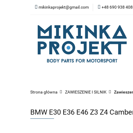
mikinkaprojekt@gmail.com
+48 690 938 408
BODY-KITY
ZD
SPOILERY
NA
WYPOSAŻENIE WN
BODY-KITY
ZDERZAKI
MASK
ZAWIESZENIE I SILNIK
WYP
Strona główna
ZAWIESZENIE I SILNIK
Zawieszen
BMW E30 E36 E46 Z3 Z4 Camber 