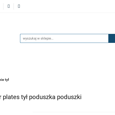
ERZAKI
MASKI
DRZWI
BŁOTNIKI
KLAP
KŁADKI
KONSOLE
ZAWIESZENIE I SILNIK
ĘTRZA
UKŁAD PALIWOWY I HAMULCOWY
AKCESOR
I
DRZWI
BŁOTNIKI
KLAPY
ZAŚLEPKI
SPO
OSAŻENIE WNĘTRZA
UKŁAD PALIWOWY I HAMULCOWY
ie tył
plates tył poduszka poduszki