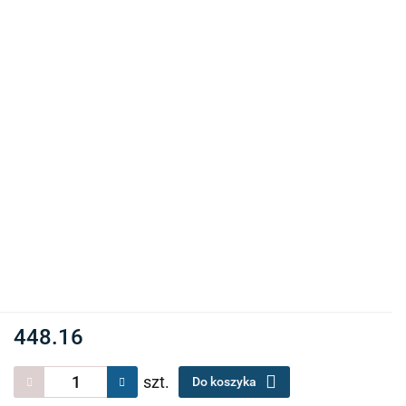
448.16
szt.
Do koszyka