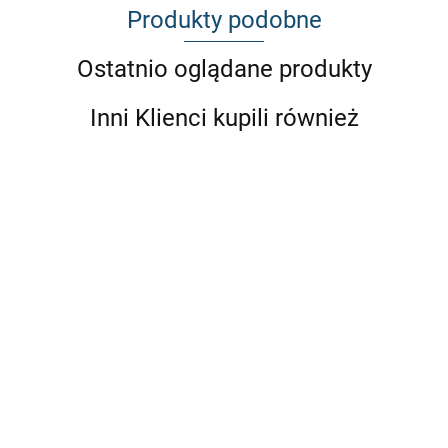
Produkty podobne
Ostatnio oglądane produkty
Inni Klienci kupili również
BMW E30
BMW E36
BMW E36
BMW E36
BMW E36
BMW E46
BMW E36
4cyl
4cyl
4cyl
6cyl
compact
komplet
Osłona
komplet
compact
komplet
komplet
Rozpórki
rozpórek
miski
rozpórk
komplet
rozpórek
rozpórek
komplet
(przód+tył
408.16
448.16
448.16
448.16
408.16
448.16
uniwersalna
(przód+tył)
rozpórek
(przód+tył)
(przód+tył)
(przód+tył)
384.15
+ x-brace
(przód+tył)
dolna