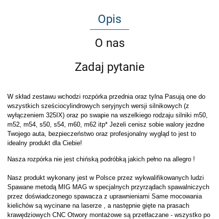
Opis
O nas
Zadaj pytanie
W skład zestawu wchodzi rozpórka przednia oraz tylna Pasują one do
wszystkich sześciocylindrowych seryjnych wersji silnikowych (z
wyłączeniem 325IX) oraz po swapie na wszelkiego rodzaju silniki m50,
m52, m54, s50, s54, m60, m62 itp* Jeżeli cenisz sobie walory jezdne
Twojego auta, bezpieczeństwo oraz profesjonalny wygląd to jest to
idealny produkt dla Ciebie!
Nasza rozpórka nie jest chińską podróbką jakich pełno na allegro !
Nasz produkt wykonany jest w Polsce przez wykwalifikowanych ludzi
Spawane metodą MIG MAG w specjalnych przyrządach spawalniczych
przez doświadczonego spawacza z uprawnieniami Same mocowania
kielichów są wycinane na laserze , a następnie gięte na prasach
krawędziowych CNC Otwory montażowe są przetłaczane - wszystko po