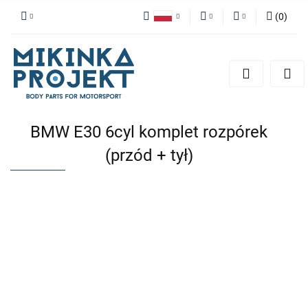
(
0
)
Polski
PLN
Zaloguj się
English
Zarejestruj się
EUR
Dodaj zgłoszenie
BMW E30 6cyl komplet rozpórek
(przód + tył)