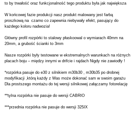
to by trwałość oraz funkcjonalność tego produktu była jak największa
W końcowej fazie produkcji nasz produkt malowany jest farbą
proszkową na czarno co zapewnia niebywały efekt, pasujący do
każdego koloru nadwozia!
Główny profil rozpórki to stalowy płaskoowal o wymiarach 40mm na
20mm, a grubość ścianki to 3mm
Nasze rozpórki były testowane w ekstremalnych warunkach na różnych
placach boju – między innymi w drifcie i rajdach Nigdy nie zawiodły !
*rozpórka pasuje do e30 z silnikiem m30b30 , m30b35 po drobnej
modyfikacji ,którą każdy z Was może dokonać sam w swoim garażu
Dla prostszego montażu do tej wersji silnikowej załączamy fotorelację
**tylna rozpórka nie pasuje do wersji CABRIO
***przednia rozpórka nie pasuje do wersji 325IX