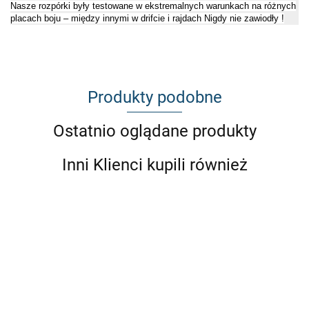
Nasze rozpórki były testowane w ekstremalnych warunkach na różnych
placach boju – między innymi w drifcie i rajdach Nigdy nie zawiodły !
Produkty podobne
Ostatnio oglądane produkty
Inni Klienci kupili również
BMW
BMW
BMW
BMW
BMW
BMW
BMW
BMW
BMW
E30 4cyl
E30 6cyl
E31
E32
E34
E36 4cyl
E36 6cyl
E38
E39
rozpórka
rozpórka
rozpórka
rozpórka
rozpórka
rozpórka
rozpórka
rozpórka
rozpór
przód
przód
przód
przód
przód
przód
przód
przód
przód
277.10
277.10
277.10
277.10
277.10
300.00
277.10
277.10
277.1