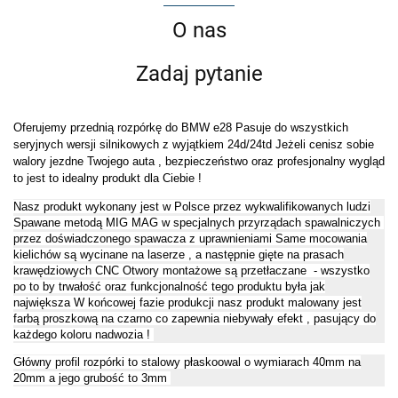
O nas
Zadaj pytanie
Oferujemy przednią rozpórkę do BMW e28 Pasuje do wszystkich
seryjnych wersji silnikowych z wyjątkiem 24d/24td Jeżeli cenisz sobie
walory jezdne Twojego auta , bezpieczeństwo oraz profesjonalny wygląd
to jest to idealny produkt dla Ciebie !
Nasz produkt wykonany jest w Polsce przez wykwalifikowanych ludzi
Spawane metodą MIG MAG w specjalnych przyrządach spawalniczych
przez doświadczonego spawacza z uprawnieniami Same mocowania
kielichów są wycinane na laserze , a następnie gięte na prasach
krawędziowych CNC Otwory montażowe są przetłaczane - wszystko
po to by trwałość oraz funkcjonalność tego produktu była jak
największa W końcowej fazie produkcji nasz produkt malowany jest
farbą proszkową na czarno co zapewnia niebywały efekt , pasujący do
każdego koloru nadwozia !
Główny profil rozpórki to stalowy płaskoowal o wymiarach 40mm na
20mm a jego grubość to 3mm