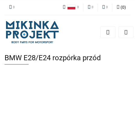
(
0
)
Polski
PLN
Zaloguj się
English
Zarejestruj się
EUR
Dodaj zgłoszenie
BMW E28/E24 rozpórka przód