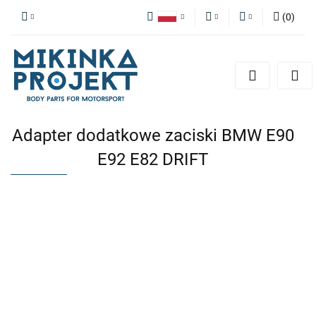
(
0
)
Polski
PLN
Zaloguj się
English
Zarejestruj się
EUR
Dodaj zgłoszenie
Adapter dodatkowe zaciski BMW E90
E92 E82 DRIFT