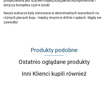
podyktowana jest użyciem najwyższej jakości komponentów i
dotyczy kompletu czyli 4 sztuk!
Nasze wahacze były testowane w ekstremalnych warunkach na
różnych placach boju - między innymi w drifcie i rajdach. Nigdy nie
zawiodły!
Produkty podobne
Ostatnio oglądane produkty
Inni Klienci kupili również
BMW E30
Camb
BMW E30