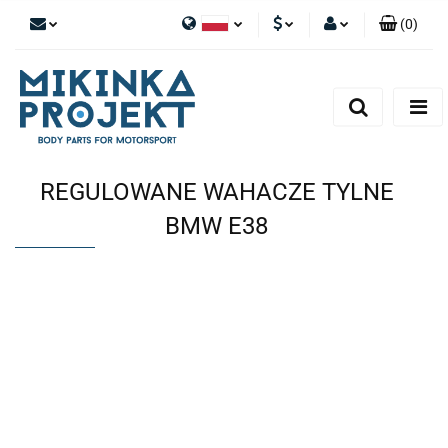
(
0
)
Polski
PLN
Zaloguj się
English
Zarejestruj się
EUR
Dodaj zgłoszenie
REGULOWANE WAHACZE TYLNE
BMW E38