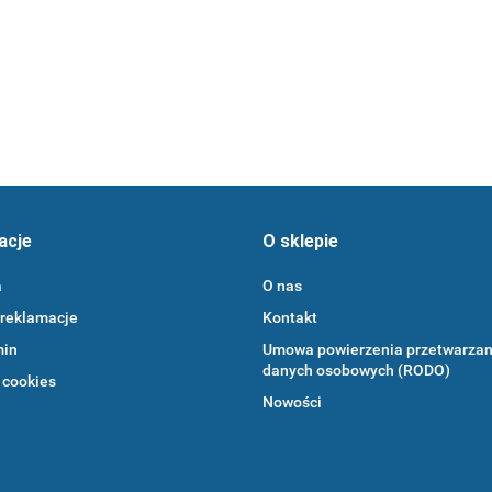
336.13
320.00
acje
O sklepie
a
O nas
 reklamacje
Kontakt
min
Umowa powierzenia przetwarzan
danych osobowych (RODO)
 cookies
Nowości