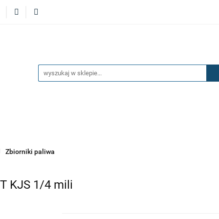
ERZAKI
MASKI
DRZWI
BŁOTNIKI
KLAP
KŁADKI
KONSOLE
ZAWIESZENIE I SILNIK
ĘTRZA
UKŁAD PALIWOWY I HAMULCOWY
AKCESOR
I
DRZWI
BŁOTNIKI
KLAPY
ZAŚLEPKI
SPO
OSAŻENIE WNĘTRZA
UKŁAD PALIWOWY I HAMULCOWY
Zbiorniki paliwa
T KJS 1/4 mili