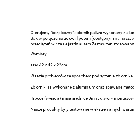
Oferujemy "bezpieczny" zbiornik paliwa wykonany z al
Bak w połączeniu ze swirl potem (dostępnym na naszyc
przeciążeń w czasie jazdy autem Zestaw ten stosowany j
Wymiary :
szer 42 x 42 x 22cm
W razie problemów ze sposobem podłączenia zbiornik
Zbiorniki są wykonane z aluminium oraz spawane meto
Króćce (wyjścia) mają średnicę 8mm, otwory montaż
Nasze produkty były testowane w ekstremalnych warunka