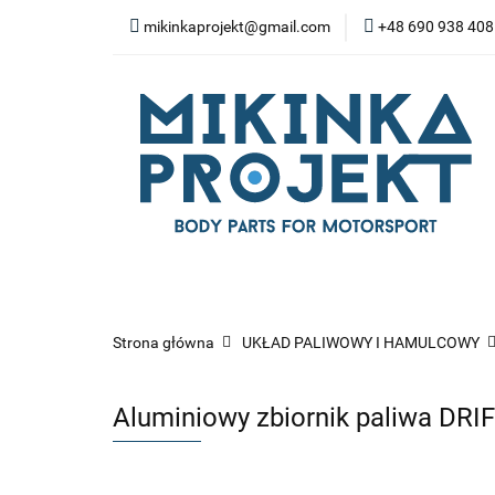
mikinkaprojekt@gmail.com
+48 690 938 408
BODY-KITY
ZD
SPOILERY
NA
WYPOSAŻENIE WN
BODY-KITY
ZDERZAKI
MASK
ZAWIESZENIE I SILNIK
WYP
Strona główna
UKŁAD PALIWOWY I HAMULCOWY
Aluminiowy zbiornik paliwa DRIF