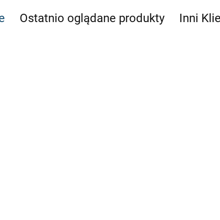
e
Ostatnio oglądane produkty
Inni Kli
a lekka BMW E36
Firewall ściana 
COUPE drift kjs ty
Firewall ściana grodziowa lekka BMW E46
COUPE drift kjs tył 128