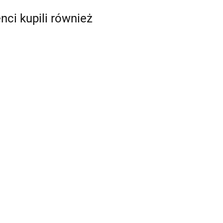
enci kupili również
Swirl pot Surge tank zbiornik paliwa
DRIFT KJS 1/4
grodziowa lekka BMW E92
228.09
ł