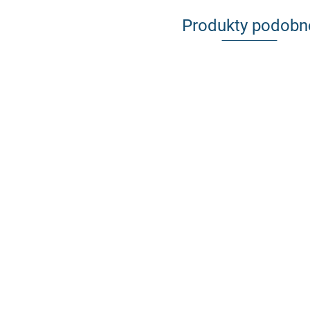
Produkty podobn
Aluminiowy zbiornik paliwa + swirl
pot DRIFT KJS
Firewall ściana grodziow
864.33
COUPE drift kjs tył