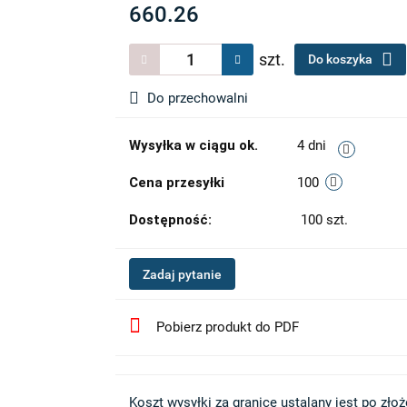
660.26
szt.
Do koszyka
Do przechowalni
Wysyłka w ciągu ok.
4 dni
Cena przesyłki
100
Dostępność:
100
szt.
Zadaj pytanie
Pobierz produkt do PDF
Koszt wysyłki za granicę ustalany jest po złożen