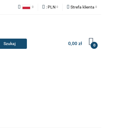
:
PLN
Strefa klienta
Y
ZAŚLEPKI
Polski
PLN
Zaloguj się
English
EUR
Zarejestruj się
Dodaj zgłoszenie
0,00 zł
0
IA I GADŻETY
ILERY
NAKŁADKI
KONSOLE
AKCESORIA I GADŻETY