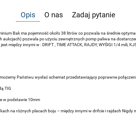
Opis
O nas
Zadaj pytanie
uminium Bak ma pojemność około 38 litrów co pozwala na średnie opty
h aukcjach) pozwala po użyciu zewnętrznych pomp paliwa na dostarczen
est między innymi w : DRIFT , TIME ATTACK, RAJDY, WYŚIGI 1/4 mili, KJS
a możemy Państwu wysłać schemat przedstawiający poprawne połączen
dą TIG
owe w podstawie 10mm
ch na różnych placach boju – między innymi w drifcie i rajdach Nigdy n